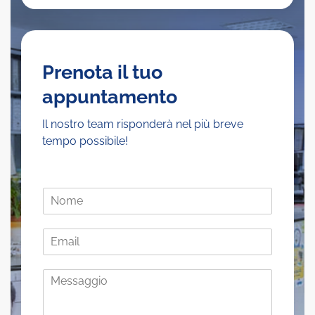
Prenota il tuo
appuntamento
Il nostro team risponderà nel più breve
tempo possibile!
N
o
m
E
e
m
*
a
M
i
e
l
s
*