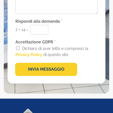
s
a
g
g
i
Rispondi alla domanda
*
o
7
+
14
=
*
Accettazione GDPR
*
Dichiaro di aver letto e compreso la
Privacy Policy
di questo sito.
INVIA MESSAGGIO