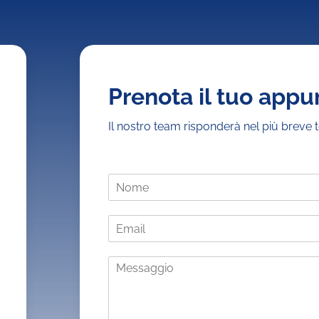
Prenota il tuo app
Il nostro team risponderà nel più breve 
N
o
m
E
e
m
*
a
M
i
e
l
s
*
s