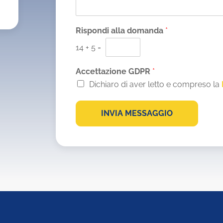
a
g
g
i
Rispondi alla domanda
*
o
14
+
5
=
*
Accettazione GDPR
*
Dichiaro di aver letto e compreso la
INVIA MESSAGGIO