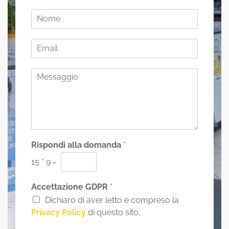
N
o
m
E
e
m
*
a
M
i
e
l
s
*
s
a
g
g
i
Rispondi alla domanda
*
o
15
*
9
=
*
Accettazione GDPR
*
Dichiaro di aver letto e compreso la
Privacy Policy
di questo sito.