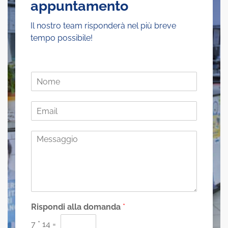
appuntamento
Il nostro team risponderà nel più breve
tempo possibile!
N
o
m
E
e
m
*
a
M
i
e
l
s
*
s
a
g
g
i
Rispondi alla domanda
*
o
7
*
14
=
*