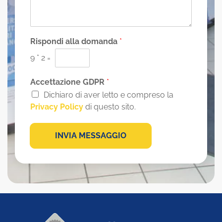
s
a
g
g
i
Rispondi alla domanda
*
o
9
*
2
=
*
Accettazione GDPR
*
Dichiaro di aver letto e compreso la
Privacy Policy
di questo sito.
INVIA MESSAGGIO