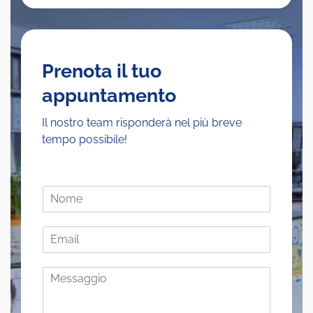
Prenota il tuo
appuntamento
Il nostro team risponderà nel più breve
tempo possibile!
N
o
m
E
e
m
*
a
M
i
e
l
s
*