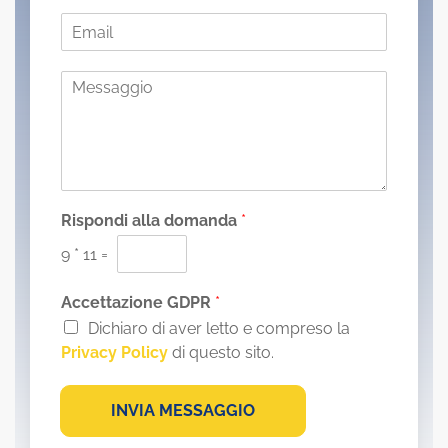
m
E
e
m
*
a
M
i
e
l
s
*
s
a
g
g
i
Rispondi alla domanda
*
o
9
*
11
=
*
Accettazione GDPR
*
Dichiaro di aver letto e compreso la
Privacy Policy
di questo sito.
INVIA MESSAGGIO