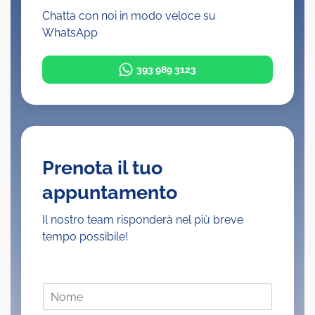
Chatta con noi in modo veloce su
WhatsApp
393 989 3123
Prenota il tuo
appuntamento
Il nostro team risponderà nel più breve
tempo possibile!
N
o