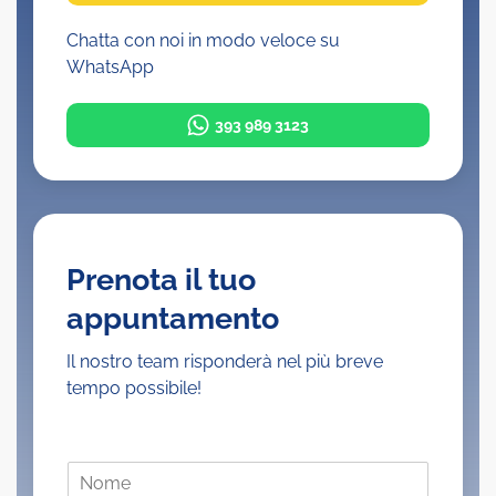
Chatta con noi in modo veloce su
WhatsApp
393 989 3123
Prenota il tuo
appuntamento
Il nostro team risponderà nel più breve
tempo possibile!
N
o