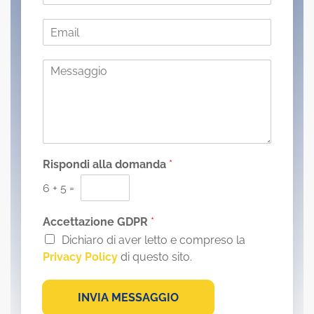
m
E
e
m
*
a
M
i
e
l
s
*
s
a
g
g
i
Rispondi alla domanda
*
o
6
+
5
=
*
Accettazione GDPR
*
Dichiaro di aver letto e compreso la
Privacy Policy
di questo sito.
INVIA MESSAGGIO