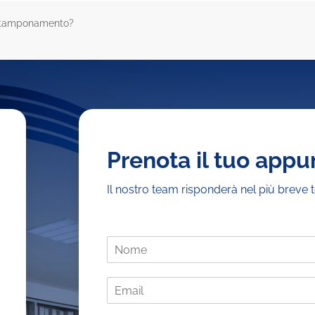
n tamponamento?
Prenota il tuo app
Il nostro team risponderà nel più breve 
N
o
m
E
e
m
*
a