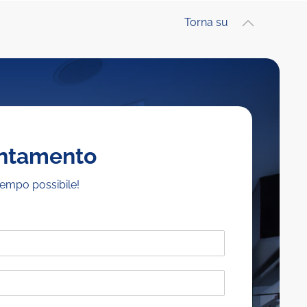
Torna su
untamento
tempo possibile!