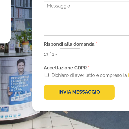
M
i
e
l
s
*
s
a
g
g
i
Rispondi alla domanda
*
o
13
*
1
=
*
Accettazione GDPR
*
Dichiaro di aver letto e compreso la
INVIA MESSAGGIO