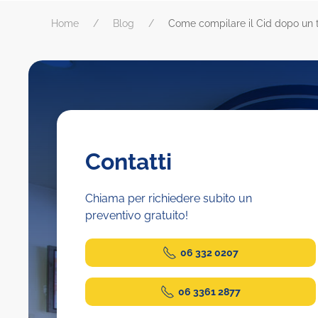
Home
Blog
Come compilare il Cid dopo u
Contatti
Chiama per richiedere subito un
preventivo gratuito!
06 332 0207
06 3361 2877