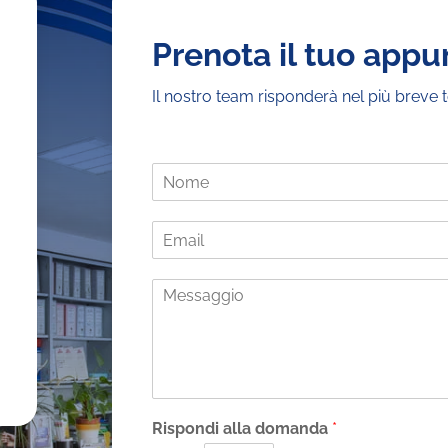
Prenota il tuo app
Il nostro team risponderà nel più breve 
N
o
m
E
e
m
*
a
M
i
e
l
s
*
s
a
g
g
i
Rispondi alla domanda
*
o