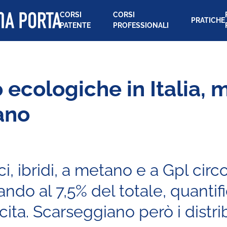
CORSI
CORSI
PRATICHE
PATENTE
PROFESSIONALI
ecologiche in Italia, 
ano
ci, ibridi, a metano e a Gpl circol
do al 7,5% del totale, quantific
escita. Scarseggiano però i distr