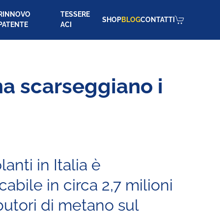
RINNOVO
TESSERE
SHOP
BLOG
CONTATTI
PATENTE
ACI
ma scarseggiano i
anti in Italia è
abile in circa 2,7 milioni
ibutori di metano sul