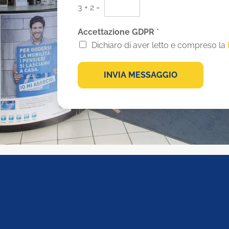
3
+
2
=
*
Accettazione GDPR
*
Dichiaro di aver letto e compreso la
INVIA MESSAGGIO