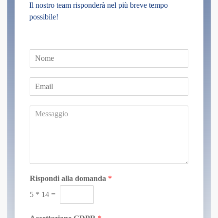
Il nostro team risponderà nel più breve tempo
possibile!
N
o
m
E
e
m
*
a
M
i
e
l
s
*
s
a
g
g
i
Rispondi alla domanda
*
o
5
*
14
=
*